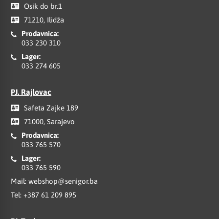
Osik do br.1
71210, Ilidža
Prodavnica:
033 230 310
Lager:
033 274 605
PJ. Rajlovac
Safeta Zajke 189
71000, Sarajevo
Prodavnica:
033 765 570
Lager:
033 765 590
Mail:
webshop@senigor.ba
Tel:
+387 61 209 895