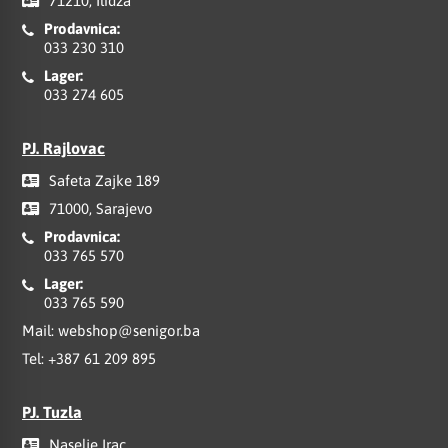
71210, Ilidža
Prodavnica:
033 230 310
Lager:
033 274 605
PJ. Rajlovac
Safeta Zajke 189
71000, Sarajevo
Prodavnica:
033 765 570
Lager:
033 765 590
Mail:
webshop@senigor.ba
Tel:
+387 61 209 895
PJ. Tuzla
Naselje Irac,