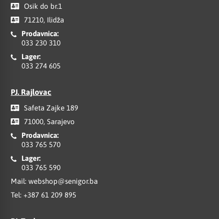
Osik do br.1
71210, Ilidža
Prodavnica:
033 230 310
Lager:
033 274 605
PJ. Rajlovac
Safeta Zajke 189
71000, Sarajevo
Prodavnica:
033 765 570
Lager:
033 765 590
Mail:
webshop@senigor.ba
Tel:
+387 61 209 895