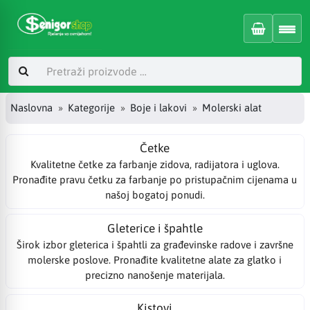
Naslovna
Kategorije
Boje i lakovi
Molerski alat
Četke
Kvalitetne četke za farbanje zidova, radijatora i uglova.
Pronađite pravu četku za farbanje po pristupačnim cijenama u
našoj bogatoj ponudi.
Gleterice i špahtle
Širok izbor gleterica i špahtli za građevinske radove i završne
molerske poslove. Pronađite kvalitetne alate za glatko i
precizno nanošenje materijala.
Kistovi