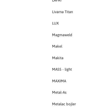
LAFAT
MAXIMA
Livarna Titan
Metal-As
LUX
Metalac bojler
Magmaweld
Metalex
Makel
MILWAUKEE
Makita
Modra
MASS - light
NEO
MAXIMA
NEXE
Metal-As
Olimpia Splendid
Metalac bojler