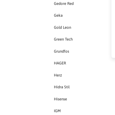
HAGER
Gedore Red
Herz
Geka
Gold Leon
Hidra Stil
Green Tech
Hisense
Grundfos
IGM
HAGER
Jasic
Herz
JUB
Hidra Stil
Kale
Hisense
Kalori
IGM
Karbosan