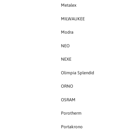
Porotherm
Metalex
Portakrono
MILWAUKEE
Protech
Modra
Rockwool
NEO
Roefix
NEXE
Olimpia Splendid
S-Tech
ORNO
SAB drain
OSRAM
Samson
Porotherm
SAMSUNG
Portakrono
Sata tools