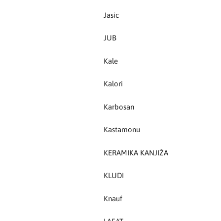
Jasic
Kastamonu
JUB
KERAMIKA KANJIŽA
Kale
Knauf
Kalori
LAFAT
Karbosan
Livarna Titan
Kastamonu
Magmaweld
KERAMIKA KANJIŽA
Makel
KLUDI
Makita
Knauf
MASS - light