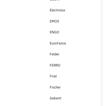
FERRO
Electrolux
Firat
EMOS
Fischer
ENGO
Geberit
EuroFence
Gedore Red
Felder
Geka
FERRO
Gold Leon
Firat
Green Tech
Fischer
Grundfos
Geberit