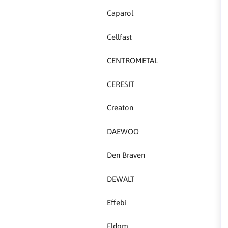
Caparol
Creaton
Cellfast
DAEWOO
CENTROMETAL
Den Braven
CERESIT
Effebi
Creaton
Eldom
DAEWOO
Electrolux
Den Braven
ENGO
DEWALT
EuroFence
Effebi
Felder
Eldom