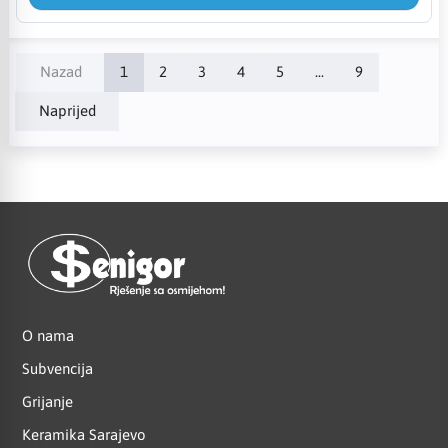
Nazad
1
2
3
4
5
...
9
Naprijed
O nama
Subvencija
Grijanje
Keramika Sarajevo