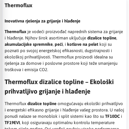
Thermoflux
Inovativna rješenja za grijanje i hlađenje
Thermoflux
je vodeći proizvođač naprednih sistema za grijanje
i hlađenje. Njihov širok asortiman uključuje
dizalice topline
,
akumulacijske spremnike
,
peći
, i
kotlove na pelet
koji su
poznati po svojoj energetskoj efikasnosti, dugotrajnosti i
ekološkoj prihvatljivosti. Thermoflux proizvodi idealna su
rješenja za domove i poslovne prostore koji teže smanjenju
troškova i emisija CO2.
Thermoflux dizalice topline – Ekološki
prihvatljivo grijanje i hlađenje
Thermoflux
dizalice topline
omogućavaju ekološki prihvatljivo
i energetski efikasno grijanje i hlađenje vašeg prostora. U našoj
ponudi nalaze se monoblok i split sistemi kao što su
TF10DC
i
TF19EVI
, koji osiguravaju optimalnu kontrolu temperature
tokom cijele godine. Ovi uređaji pružaju visoke performanse