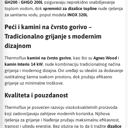
GH200
i
GHGO 200L
osiguravaju neprekidno snabdijevanje
toplom vodom, dok
spremnici za dizalice topline
nude rješenja
za sanitarnu vodu, poput modela
INOX 320L
.
Peći i kamini na čvrsto gorivo –
Tradicionalno grijanje s modernim
dizajnom
Thermoflux
kamini na čvrsto gorivo
, kao što su
Agnes Wood
i
kamin Interio 14 kW
, nude kombinaciju tradicionalnog načina
grijanja i modernog dizajna. Ovi uređaji su idealni za dodavanje
rustikalnog šarma svakom prostoru, dok pružaju efikasno
grijanje uz minimalne troškove.
Kvaliteta i pouzdanost
Thermoflux je posvećen razvoju visokokvalitetnih proizvoda
koji zadovoljavaju zahtjeve modernih korisnika. Njihova
rješenja za grijanje i hlađenje pružaju maksimalnu efikasnost,
trajnost i uštedu energije. Bez obzira na to da li tražite
dizalice