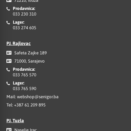
71210, Ilidža
Prodavnica:
033 230 310
Lager:
033 274 605
PJ. Rajlovac
Safeta Zajke 189
71000, Sarajevo
Prodavnica:
033 765 570
Lager:
033 765 590
Mail:
webshop@senigor.ba
Tel:
+387 61 209 895
PJ. Tuzla
Naselje Irac,