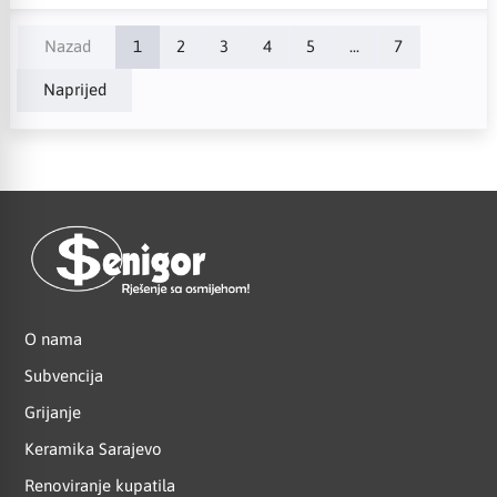
Nazad
1
2
3
4
5
...
7
Naprijed
O nama
Subvencija
Grijanje
Keramika Sarajevo
Renoviranje kupatila