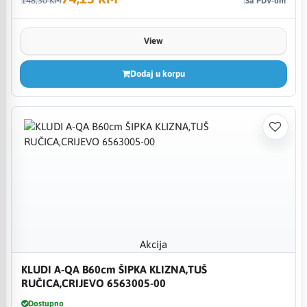
148,30 KM
Sa PDV-om
View
Dodaj u korpu
Akcija
KLUDI A-QA B60cm ŠIPKA KLIZNA,TUŠ
RUČICA,CRIJEVO 6563005-00
Dostupno