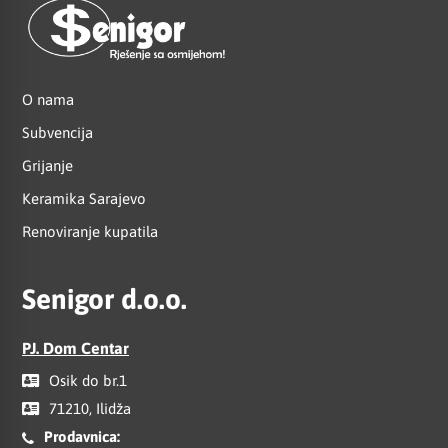
O nama
Subvencija
Grijanje
Keramika Sarajevo
Renoviranje kupatila
Senigor d.o.o.
PJ. Dom Centar
Osik do br.1
71210, Ilidža
Prodavnica: