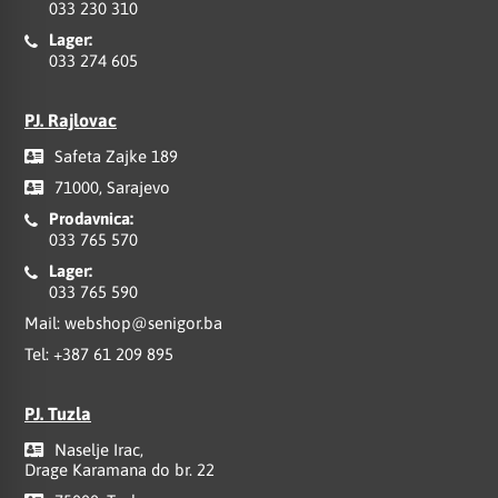
033 230 310
Lager:
033 274 605
PJ. Rajlovac
Safeta Zajke 189
71000, Sarajevo
Prodavnica:
033 765 570
Lager:
033 765 590
Mail:
webshop@senigor.ba
Tel:
+387 61 209 895
PJ. Tuzla
Naselje Irac,
Drage Karamana do br. 22