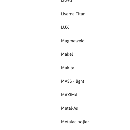
LAFAT
MAXIMA
Livarna Titan
Metal-As
LUX
Metalac bojler
Magmaweld
Metalex
Makel
MILWAUKEE
Makita
Modra
MASS - light
NEO
MAXIMA
NEXE
Metal-As
Olimpia Splendid
Metalac bojler