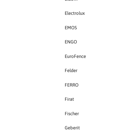
FERRO
Electrolux
Firat
EMOS
Fischer
ENGO
Geberit
EuroFence
Gedore Red
Felder
Geka
FERRO
Gold Leon
Firat
Green Tech
Fischer
Grundfos
Geberit