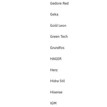
HAGER
Gedore Red
Herz
Geka
Gold Leon
Hidra Stil
Green Tech
Hisense
Grundfos
IGM
HAGER
Jasic
Herz
JUB
Hidra Stil
Kale
Hisense
Kalori
IGM
Karbosan