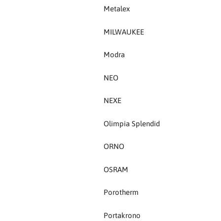
Porotherm
Metalex
Portakrono
MILWAUKEE
Protech
Modra
Rockwool
NEO
Roefix
NEXE
Olimpia Splendid
S-Tech
ORNO
SAB drain
OSRAM
Samson
Porotherm
SAMSUNG
Portakrono
Sata tools