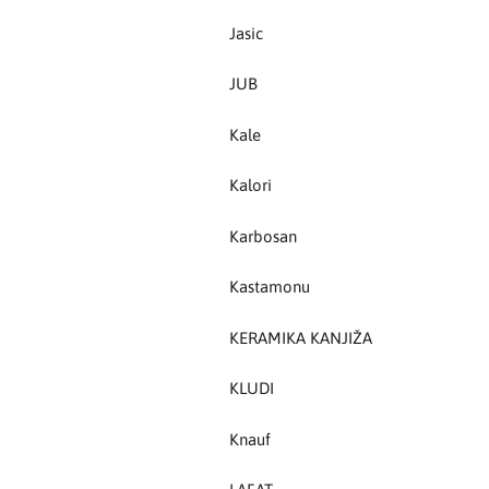
Jasic
Kastamonu
JUB
KERAMIKA KANJIŽA
Kale
Knauf
Kalori
LAFAT
Karbosan
Livarna Titan
Kastamonu
Magmaweld
KERAMIKA KANJIŽA
Makel
KLUDI
Makita
Knauf
MASS - light