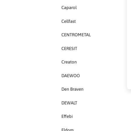
Caparol
Creaton
Cellfast
DAEWOO
CENTROMETAL
Den Braven
CERESIT
Effebi
Creaton
Eldom
DAEWOO
Electrolux
Den Braven
ENGO
DEWALT
EuroFence
Effebi
Felder
Eldom