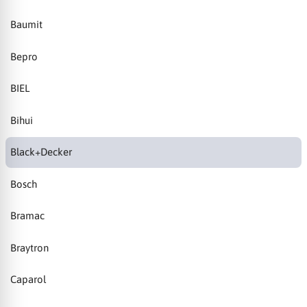
Baumit
Bepro
BIEL
Bihui
Black+Decker
Bosch
Bramac
Braytron
Caparol