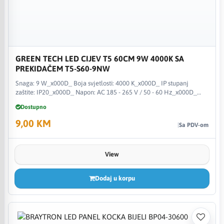
GREEN TECH LED CIJEV T5 60CM 9W 4000K SA
PREKIDAČEM T5-S60-9NW
Snaga: 9 W_x000D_ Boja svjetlosti: 4000 K_x000D_ IP stupanj
zaštite: IP20_x000D_ Napon: AC 185 - 265 V / 50 - 60 Hz_x000D_
FLUX: 100 lm / W_x000D_ Kut svjetlosti: 110 °_x000D_ LED diode:
Dostupno
San`an_x000D_ LED cijev ima ugrađeni prekidač u sebi _x000D_
9,00 KM
Sa PDV-om
View
Dodaj u korpu