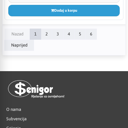
Dodaj u korpu
Nazad
1
2
3
4
5
6
Naprijed
O nama
Subvencija