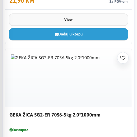
21,90 KM
Sa PDV-om
View
Dodaj u korpu
GEKA ŽICA SG2-ER 70S6-5kg 2,0*1000mm
Dostupno