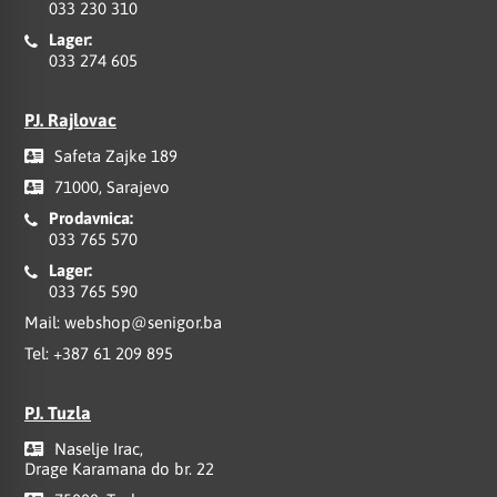
033 230 310
Lager:
033 274 605
PJ. Rajlovac
Safeta Zajke 189
71000, Sarajevo
Prodavnica:
033 765 570
Lager:
033 765 590
Mail:
webshop@senigor.ba
Tel:
+387 61 209 895
PJ. Tuzla
Naselje Irac,
Drage Karamana do br. 22