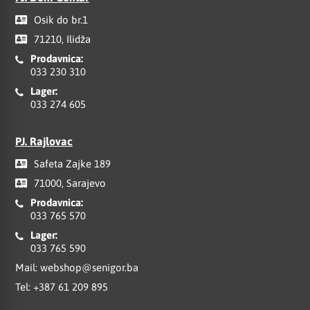
Osik do br.1
71210, Ilidža
Prodavnica:
033 230 310
Lager:
033 274 605
PJ. Rajlovac
Safeta Zajke 189
71000, Sarajevo
Prodavnica:
033 765 570
Lager:
033 765 590
Mail:
webshop@senigor.ba
Tel:
+387 61 209 895