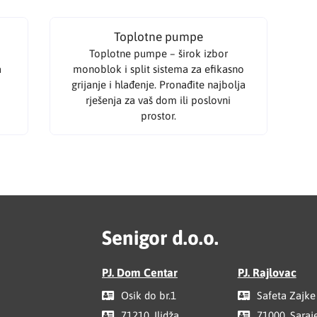
Toplotne pumpe
Toplotne pumpe – širok izbor
a
monoblok i split sistema za efikasno
grijanje i hlađenje. Pronađite najbolja
rješenja za vaš dom ili poslovni
prostor.
Senigor d.o.o.
PJ. Dom Centar
PJ. Rajlovac
Osik do br.1
Safeta Zajke
71210, Ilidža
71000, Saraj