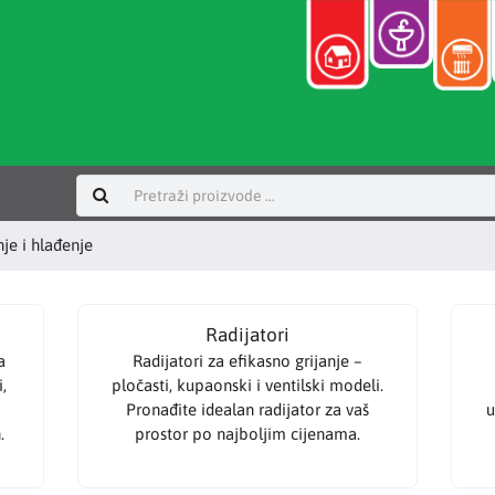
Prijavi se
nje i hlađenje
Radijatori
a
Radijatori za efikasno grijanje –
,
pločasti, kupaonski i ventilski modeli.
Pronađite idealan radijator za vaš
u
.
prostor po najboljim cijenama.