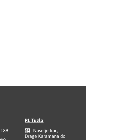
PJ. Tuzla
 189
Naselje Irac,
Drage Karamana do
evo