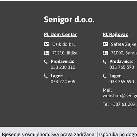
Senigor d.o.o.
PJ. Dom Centar
PJ. Rajlovac
Osik do br.1
Safeta Zajke
71210, Ilidža
71000, Saraj
Prodavnica:
Prodavnica:
033 230 310
033 765 570
Lager:
Lager:
033 274 605
033 765 590
Mail:
webshop@senigo
Tel:
+387 61 209
| Rješenje s osmijehom. Sva prava zadržana. | Isporuka po dog