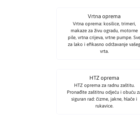
Malteri, cement, kreč
Kupaonska oprema
Grijalice
Agregati
Bitovi
Rajšne
Reflektori
Molerski alat
BIEL
Vrtna oprema
Suha gradnja
Armature
Pribor
Aparati za varenje
Ostalo - Pribor za mašine
Šarafcigeri
Panik lampe
Priprema zidova
Bihui
Vrtna oprema: kosilice, trimeri,
makaze za živu ogradu, motorne
Crijep
Građevinske dizalice
Stege
Šinska rasvjeta
Razrjeđivači
Black+Decker
pile, vrtna crijeva, vrtne pumpe. Sv
za lako i efikasno održavanje vaše
Građa
Specijalne boje
Bosch
vrta.
Ograde
Temeljni premazi
Bramac
HTZ oprema
Fasadni sistemi
Zaštita drveta i metala
Braytron
HTZ oprema za radnu zaštitu.
Pronađite zaštitnu odjeću i obuću z
Podovi
Caparol
siguran rad: čizme, jakne, hlače i
rukavice.
Vrata
Cellfast
Tavanske stepenice
CENTROMETAL
Ostalo - Građevinski materijal
CERESIT