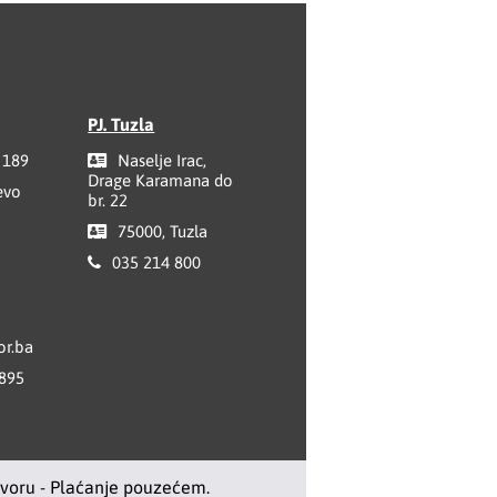
PJ. Tuzla
 189
Naselje Irac,
Drage Karamana do
evo
br. 22
75000, Tuzla
035 214 800
r.ba
 895
ovoru - Plaćanje pouzećem.