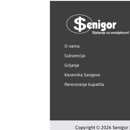
Creaton
DAEWOO
Den Braven
O nama
Effebi
Subvencija
Grijanje
Eldom
Keramika Sarajevo
Electrolux
Renoviranje kupatila
ENGO
EuroFence
Felder
Copyright © 2026 Senigor 