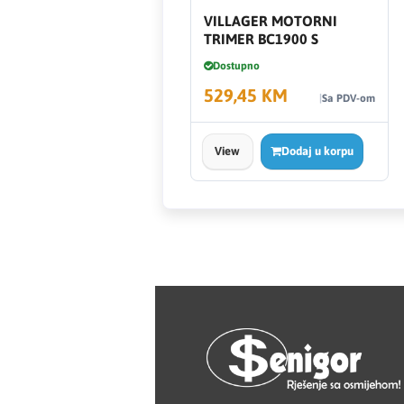
HAGER
VILLAGER MOTORNI
TRIMER BC1900 S
Herz
Dostupno
529,45 KM
Hidra Stil
Sa PDV-om
Hisense
View
Dodaj u korpu
IGM
Jasic
JUB
Kale
Kalori
Karbosan