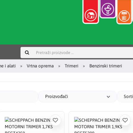
Prijavi se
e i alati
Vrtna oprema
Trimeri
Benzinski trimeri
Proizvođači
Sort