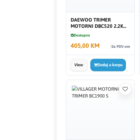
FERRO
DAEWOO TRIMER
Firat
MOTORNI DBC520 2.2KW
1722071
Dostupno
Fischer
405,00 KM
Sa PDV-om
Geberit
View
Dodaj u korpu
Gedore Red
Geka
Gold Leon
Green Tech
Grundfos