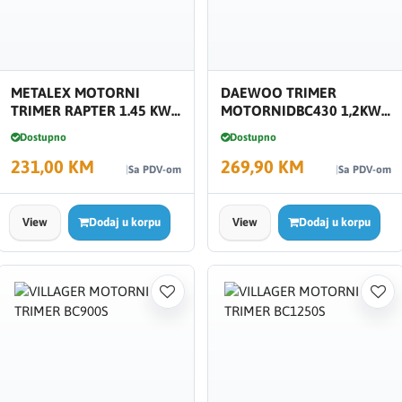
METALEX MOTORNI
DAEWOO TRIMER
TRIMER RAPTER 1.45 KW
MOTORNIDBC430 1,2KW
6500 RPM
1722070
Dostupno
Dostupno
231,00 KM
269,90 KM
Sa PDV-om
Sa PDV-om
View
Dodaj u korpu
View
Dodaj u korpu