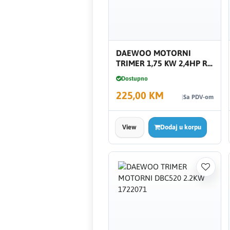
Creaton
DAEWOO
DAEWOO MOTORNI
TRIMER 1,75 KW 2,4HP RR
Den Braven
BC20-52 441946
Dostupno
225,00 KM
Effebi
Sa PDV-om
Eldom
View
Dodaj u korpu
Electrolux
ENGO
EuroFence
Felder