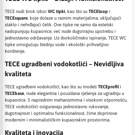
TECE nudi širok izbor
WC tipki
, kao što su
TECEloop
i
TECEsquare
, koje dolaze u raznim materijalima, uključujući
staklo i nehrđajući čelik. Ove tipke ne samo da estetski
nadopunjuju kupaonice, već nude dugotrajnu upotrebu i
jednostavno održavanje. Uz dvokoličinsko ispiranje, TECE WC
tipke omogućuju štednju vode i ekološki prihvatljivo
korištenje.
TECE ugradbeni vodokotlići – Nevidljiva
kvaliteta
TECE ugradbeni vodokotlići, kao što su modeli
TECEprofil
i
TECEbase
, nude elegantna i pouzdana rješenja za ugradnju u
kupaonice. S naprednim mehanizmima i visokom otpornošću,
TECE vodokotlići osiguravaju jednostavno rukovanje,
dugotrajnost i optimalnu funkcionalnost, čime doprinose
modernim i minimalističkim kupaonskim prostorima.
Kvaliteta i inovacija