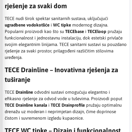
rješenje za svaki dom
TECE nudi širok spektar sanitarnih sustava, uključujući
ugradbene vodokotliće
i
WC tipke
modernog dizajna.
Popularni proizvodi kao što su
TECEbase
i
TECEloop
pružaju
funkcionalnost i jednostavnu instalaciju, dok estetski privlače
svojim elegantnim linijama. TECE sanitarni sustavi su pouzdano
rješenje za svaki prostor, prilagođeni različitim stilovima
uređenja.
TECE Drainline – Inovativna rješenja za
tuširanje
TECE
Drainline
odvodni sustavi omogućuju elegantno i
efikasno rješenje za odvod vode u tuševima. Proizvodi poput
TECE Drainline kanala
i
TECE Drainprofile
pružaju optimalnu
drenažu uz moderan i neprimjetan dizajn, čime doprinose
čistom i suvremenom izgledu kupaonice.
TECE WC tipke – Dizajn i funkcionalnost