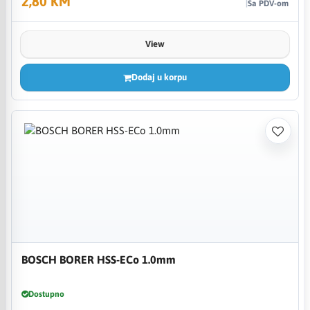
2,80 KM
Sa PDV-om
View
Dodaj u korpu
BOSCH BORER HSS-ECo 1.0mm
Dostupno