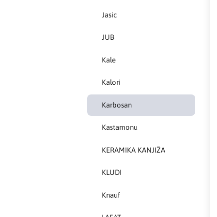
Jasic
Kastamonu
JUB
KERAMIKA KANJIŽA
Kale
Knauf
Kalori
LAFAT
Karbosan
Livarna Titan
Kastamonu
Magmaweld
KERAMIKA KANJIŽA
Makel
KLUDI
Makita
Knauf
MASS - light