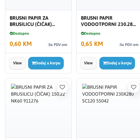
BRUSNI PAPIR ZA
BRUSNI PAPIR
BRUSILICU (ČIČAK)
VODOOTPORNI 230.280
150.22 NK80 911277
SC240 955046
Dostupno
Dostupno
0,60 KM
0,65 KM
Sa PDV-om
Sa PDV-om
View
Dodaj u korpu
View
Dodaj u korpu