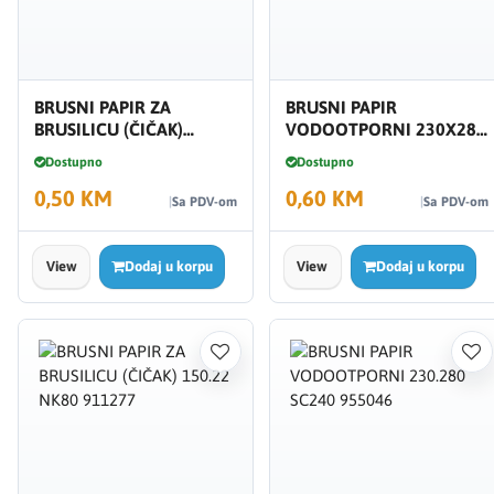
BRUSNI PAPIR ZA
BRUSNI PAPIR
BRUSILICU (ČIČAK)
VODOOTPORNI 230X280
150.22 NK220 911284
NK80
Dostupno
Dostupno
0,50 KM
0,60 KM
Sa PDV-om
Sa PDV-om
View
Dodaj u korpu
View
Dodaj u korpu