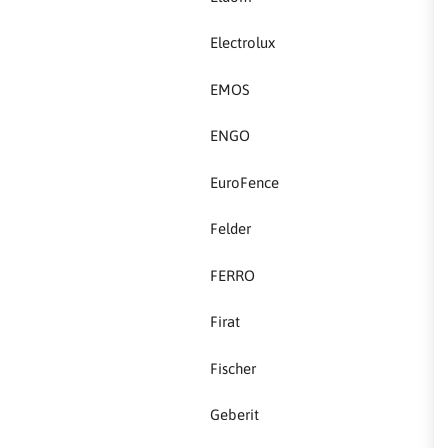
FERRO
Electrolux
Firat
EMOS
Fischer
ENGO
Geberit
EuroFence
Gedore Red
Felder
Geka
FERRO
Gold Leon
Firat
Green Tech
Fischer
Grundfos
Geberit