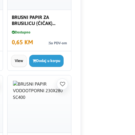
BRUSNI PAPIR ZA
BRUSILICU (ČIČAK)
150.22 NK150 911283
Dostupno
0,65 KM
Sa PDV-om
View
Dodaj u korpu