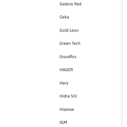
HAGER
Gedore Red
Herz
Geka
Gold Leon
Hidra Stil
Green Tech
Hisense
Grundfos
IGM
HAGER
Jasic
Herz
JUB
Hidra Stil
Kale
Hisense
Kalori
IGM
Karbosan