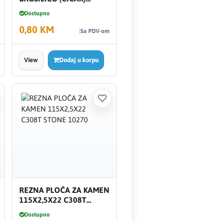
150.22 NK40 911275
Dostupno
0,80 KM
Sa PDV-om
View
Dodaj u korpu
REZNA PLOČA ZA KAMEN
115X2,5X22 C308T
STONE 10270
Dostupno