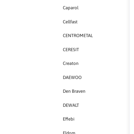
Caparol
Creaton
Cellfast
DAEWOO
CENTROMETAL
Den Braven
CERESIT
Effebi
Creaton
Eldom
DAEWOO
Electrolux
Den Braven
ENGO
DEWALT
EuroFence
Effebi
Felder
Eldom