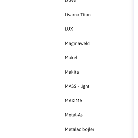
LAFAT
MAXIMA
Livarna Titan
Metal-As
LUX
Metalac bojler
Magmaweld
Metalex
Makel
MILWAUKEE
Makita
Modra
MASS - light
NEO
MAXIMA
NEXE
Metal-As
Olimpia Splendid
Metalac bojler