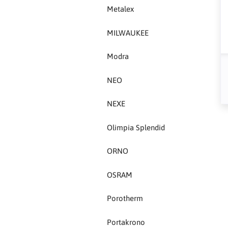
Porotherm
Metalex
Portakrono
MILWAUKEE
Protech
Modra
Rockwool
NEO
Roefix
NEXE
Olimpia Splendid
S-Tech
ORNO
SAB drain
OSRAM
Samson
Porotherm
SAMSUNG
Portakrono
Sata tools