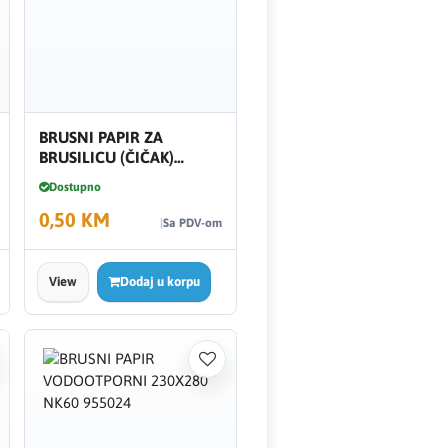
BRUSNI PAPIR ZA
BRUSILICU (ČIČAK)
150.22 NK120 911282
Dostupno
0,50 KM
Sa PDV-om
View
Dodaj u korpu