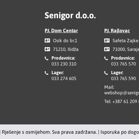
Senigor d.o.o.
PJ. Dom Centar
PJ. Rajlovac
Osik do br.1
Safeta Zajke
71210, Ilidža
71000, Saraj
Prodavnica:
Prodavnica:
033 230 310
033 765 570
Lager:
Lager:
033 274 605
033 765 590
Mail:
webshop@senigo
Tel:
+387 61 209
| Rješenje s osmijehom. Sva prava zadržana. | Isporuka po dog