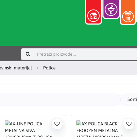
Prijavi se
vinski materijal
Police
Sort