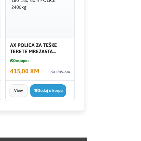
AX POLICA ZA TEŠKE
TERETE MREŽASTA
180*160*60 4 POLICE
Dostupno
2400kg
415,00 KM
Sa PDV-om
View
Dodaj u korpu