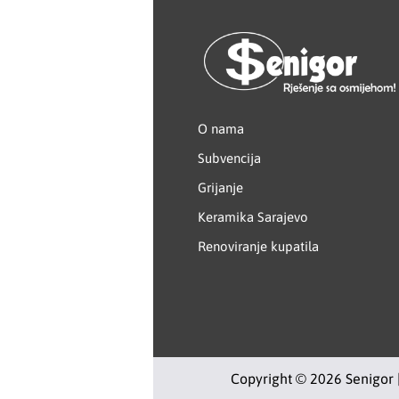
Creaton
DAEWOO
Den Braven
O nama
Subvencija
Effebi
Grijanje
Eldom
Keramika Sarajevo
Renoviranje kupatila
Electrolux
ENGO
EuroFence
Copyright © 2026 Senigor 
Felder