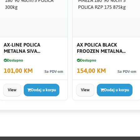
AX-LINE POLICA
AX POLICA BLACK
METALNA SIVA
FROOZEN METALNA
180*90*40cm/5 POLICA
MREŽA 180*90*40cm 5
Dostupno
Dostupno
300kg
POLICA RZP 175 875kg
101,00 KM
154,00 KM
Sa PDV-om
Sa PDV-om
View
Dodaj u korpu
View
Dodaj u korpu