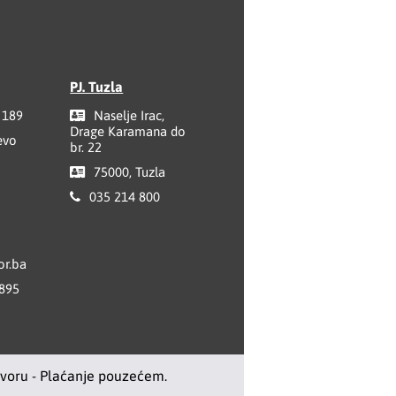
PJ. Tuzla
 189
Naselje Irac,
Drage Karamana do
evo
br. 22
75000, Tuzla
035 214 800
r.ba
 895
ovoru - Plaćanje pouzećem.