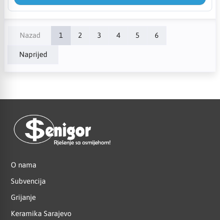
Nazad
1
2
3
4
5
6
Naprijed
O nama
Subvencija
Grijanje
Keramika Sarajevo