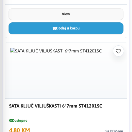
View
Dodaj u korpu
SATA KLJUČ VILJUŠKASTI 6*7mm ST41201SC
Dostupno
4,80 KM
Sa PDV-om