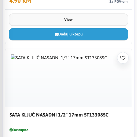
4,90 KM
Sa PDV-om
View
Dodaj u korpu
SATA KLJUČ NASADNI 1/2" 17mm ST13308SC
Dostupno