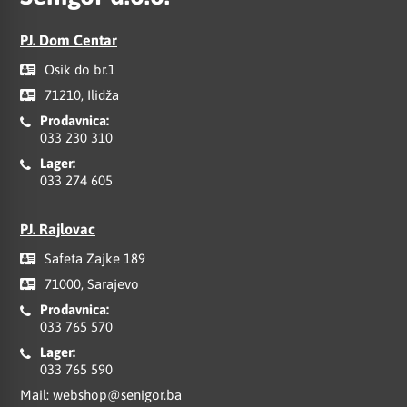
PJ. Dom Centar
Osik do br.1
71210, Ilidža
Prodavnica:
033 230 310
Lager:
033 274 605
PJ. Rajlovac
Safeta Zajke 189
71000, Sarajevo
Prodavnica:
033 765 570
Lager:
033 765 590
Mail:
webshop@senigor.ba