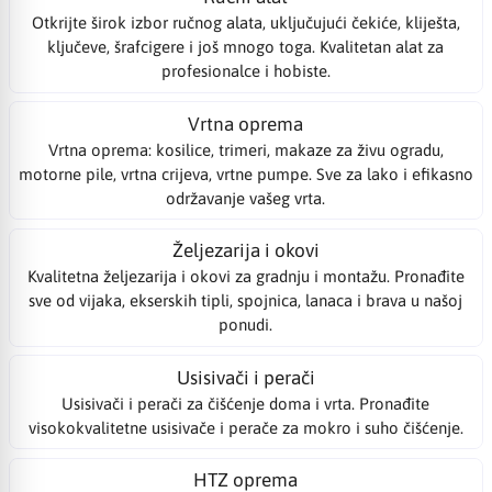
Otkrijte širok izbor ručnog alata, uključujući čekiće, kliješta,
ključeve, šrafcigere i još mnogo toga. Kvalitetan alat za
profesionalce i hobiste.
Vrtna oprema
Vrtna oprema: kosilice, trimeri, makaze za živu ogradu,
motorne pile, vrtna crijeva, vrtne pumpe. Sve za lako i efikasno
održavanje vašeg vrta.
Željezarija i okovi
Kvalitetna željezarija i okovi za gradnju i montažu. Pronađite
sve od vijaka, ekserskih tipli, spojnica, lanaca i brava u našoj
ponudi.
Usisivači i perači
Usisivači i perači za čišćenje doma i vrta. Pronađite
visokokvalitetne usisivače i perače za mokro i suho čišćenje.
HTZ oprema