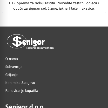
HTZ oprema za radnu zaštitu. Pronađite zaštitnu odjeću i
obuću za siguran rad: čizme, jakne, hlače i rukavice.
O nama
Subvencija
Grijanje
Keramika Sarajevo
Renoviranje kupatila
Senigor d.o.o.