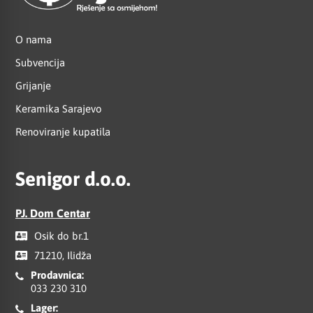
O nama
Subvencija
Grijanje
Keramika Sarajevo
Renoviranje kupatila
Senigor d.o.o.
PJ. Dom Centar
Osik do br.1
71210, Ilidža
Prodavnica:
033 230 310
Lager: