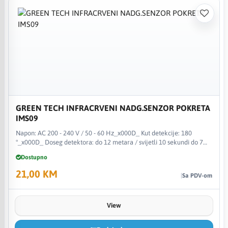
GREEN TECH INFRACRVENI NADG.SENZOR POKRETA
IMS09
Napon: AC 200 - 240 V / 50 - 60 Hz_x000D_ Kut detekcije: 180
°_x000D_ Doseg detektora: do 12 metara / svijetli 10 sekundi do 7
minuta nakon paljenja (podesivo)_x000D_ IP zaštita: IP44_x000D_
Dostupno
Maksimalno opterećenje: 1200 W_x000D_ Certifikati: CE, FCC,
21,00 KM
Sa PDV-om
View