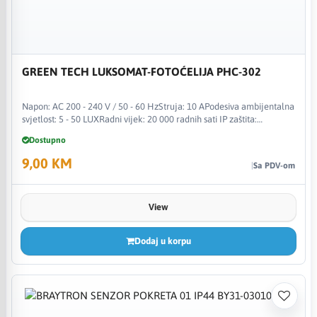
GREEN TECH LUKSOMAT-FOTOĆELIJA PHC-302
Napon: AC 200 - 240 V / 50 - 60 HzStruja: 10 APodesiva ambijentalna
svjetlost: 5 - 50 LUXRadni vijek: 20 000 radnih sati IP zaštita:
IP44Maksimalno opterećenje: 1200 WCertifikati: CE, FCC, RoHSBoja
Dostupno
artikla: bijelaMaterijal: plastikaDimenz
9,00 KM
Sa PDV-om
View
Dodaj u korpu