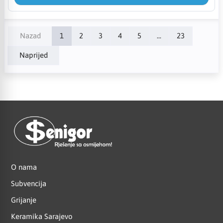
Nazad
1
2
3
4
5
...
23
Naprijed
O nama
Subvencija
Grijanje
Keramika Sarajevo