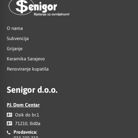
O nama
Subvencija
Grijanje
Keramika Sarajevo
Renoviranje kupatila
Senigor d.o.o.
PJ. Dom Centar
Osik do br.1
71210, Ilidža
Prodavnica:
033 230 310