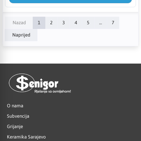
Nazad
1
2
3
4
5
...
7
Naprijed
O nama
Subvencija
Grijanje
Keramika Sarajevo