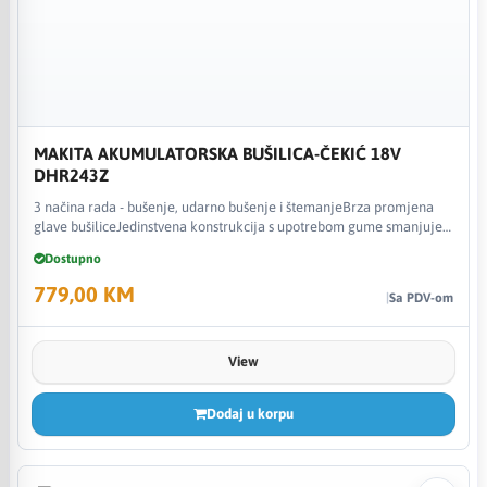
MAKITA AKUMULATORSKA BUŠILICA-ČEKIĆ 18V
DHR243Z
3 načina rada - bušenje, udarno bušenje i štemanjeBrza promjena
glave bušiliceJedinstvena konstrukcija s upotrebom gume smanjuje
prijenos vibracija na terminale akumulatoraVeća stabilnost svrdla
Dostupno
radi dužeg prihvataMehanizam za pozicioniranje ugla:
779,00 KM
Sa PDV-om
View
Dodaj u korpu