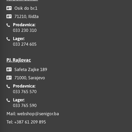
Osik do br.1
71210, Ilidža
Prodavnica:
033 230 310
Lager:
033 274 605
PJ. Rajlovac
Safeta Zajke 189
71000, Sarajevo
Prodavnica:
033 765 570
Lager:
033 765 590
Mail:
webshop@senigor.ba
Tel:
+387 61 209 895