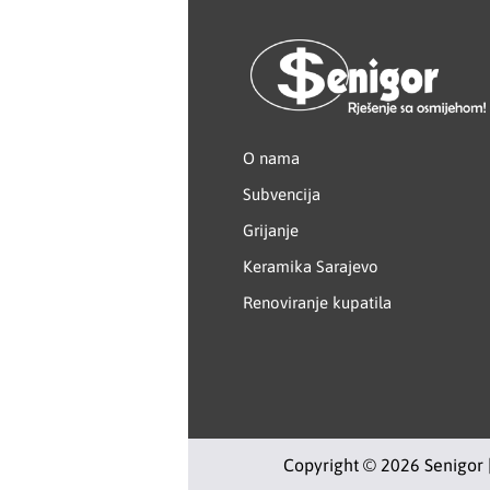
Creaton
DAEWOO
Den Braven
O nama
Subvencija
Effebi
Grijanje
Eldom
Keramika Sarajevo
Renoviranje kupatila
Electrolux
ENGO
EuroFence
Copyright © 2026 Senigor 
Felder