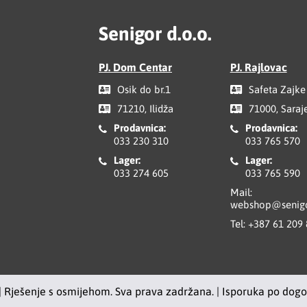
Senigor d.o.o.
PJ. Dom Centar
PJ. Rajlovac
Osik do br.1
Safeta Zajke
71210, Ilidža
71000, Saraj
Prodavnica:
Prodavnica:
033 230 310
033 765 570
Lager:
Lager:
033 274 605
033 765 590
Mail:
webshop@senigo
Tel:
+387 61 209
| Rješenje s osmijehom. Sva prava zadržana. | Isporuka po dog