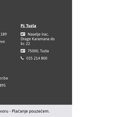
PJ. Tuzla
 189
Naselje Irac,
Drage Karamana do
evo
br. 22
75000, Tuzla
035 214 800
r.ba
 895
ovoru - Plaćanje pouzećem.