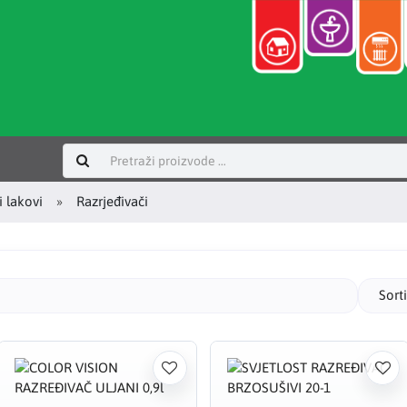
Prijavi se
i lakovi
Razrjeđivači
Sort