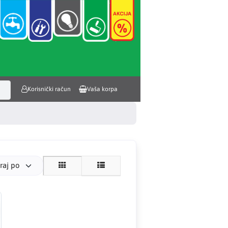
Korisnički račun
Vaša korpa
iraj po