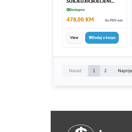
SOB.JED.KR.BIJELJENI
HRAST 71-204-30 P1
Dostupno
Kastamonu
478,00 KM
Sa PDV-om
KERAMIKA KANJIŽA
View
Dodaj u korpu
Knauf
LAFAT
Livarna Titan
Nazad
1
2
Naprij
Magmaweld
Makel
Makita
MASS - light