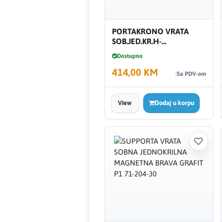
FERRO
PORTAKRONO VRATA
Firat
SOB.JED.KR.H-
DES.SVIJETLI HRAST 71-
Dostupno
204-30
Fischer
414,00 KM
Sa PDV-om
Geberit
View
Dodaj u korpu
Gedore Red
Geka
Gold Leon
Green Tech
Grundfos