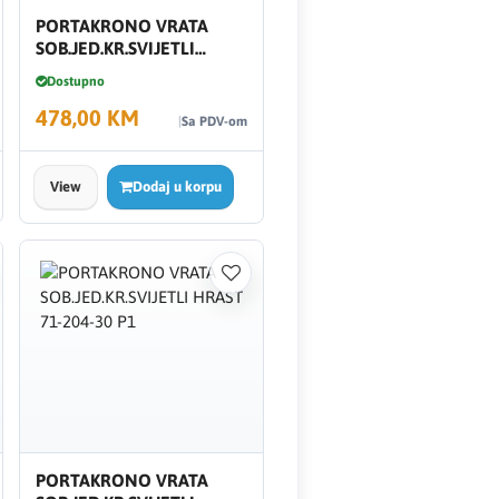
PORTAKRONO VRATA
SOB.JED.KR.SVIJETLI
HRAST 81-204-30 P1
Dostupno
478,00 KM
Sa PDV-om
View
Dodaj u korpu
PORTAKRONO VRATA