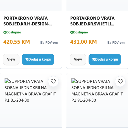
PORTAKRONO VRATA
PORTAKRONO VRATA
SOB.JED.KR.H-DESIGN-
SOB.JED.KR.SVIJETLI
SVJ.HRAST 91-204-30 P3
HRAST 91-204-30 P1
Dostupno
Dostupno
420,55 KM
431,00 KM
Sa PDV-om
Sa PDV-om
View
Dodaj u korpu
View
Dodaj u korpu