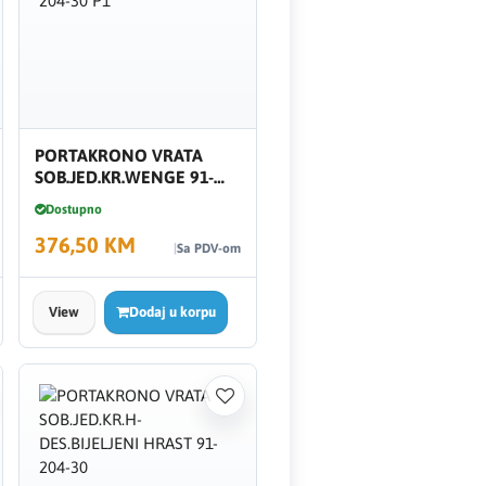
PORTAKRONO VRATA
SOB.JED.KR.WENGE 91-
204-30 P1
Dostupno
376,50 KM
Sa PDV-om
View
Dodaj u korpu