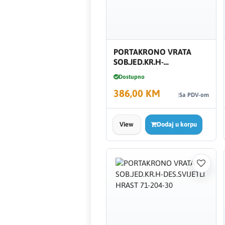
Creaton
DAEWOO
PORTAKRONO VRATA
SOB.JED.KR.H-
Den Braven
DES.SVIJETLI HRAST 81-
Dostupno
204-30 P4
386,00 KM
Effebi
Sa PDV-om
Eldom
View
Dodaj u korpu
Electrolux
ENGO
EuroFence
Felder