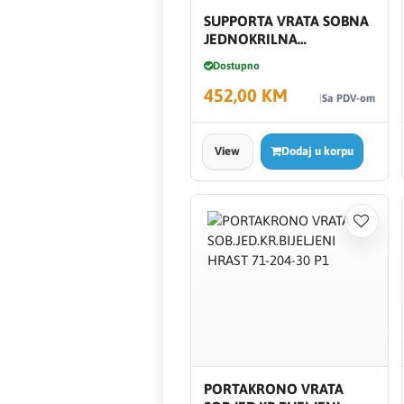
HAGER
SUPPORTA VRATA SOBNA
JEDNOKRILNA
Herz
MAGNETNA BRAVA
Dostupno
GRAFIT P1 71-204-30
452,00 KM
Hidra Stil
Sa PDV-om
Hisense
View
Dodaj u korpu
IGM
Jasic
JUB
Kale
Kalori
PORTAKRONO VRATA
Karbosan