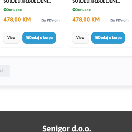
SOB.JED.KR.BIJELJENI
SOB.JED.KR.BIJELJENI
HRAST 81-204-30 P1
HRAST 91-204-30 P1
Dostupno
Dostupno
478,00 KM
478,00 KM
Sa PDV-om
Sa PDV-om
View
Dodaj u korpu
View
Dodaj u korpu
ed
Senigor d.o.o.