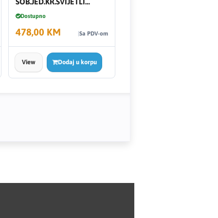
SOB.JED.KR.SVIJETLI
HRAST 71-204-30 P1
Dostupno
478,00 KM
Sa PDV-om
View
Dodaj u korpu