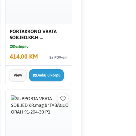
PORTAKRONO VRATA
SOB.JED.KR.H-
DES.BIJELJENI HRAST 91-
Dostupno
204-30
414,00 KM
Sa PDV-om
View
Dodaj u korpu