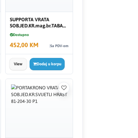
SUPPORTA VRATA
SOB.JED.KR.mag.br.TABACCO
ORAH 91-204-30 P1
Dostupno
452,00 KM
Sa PDV-om
View
Dodaj u korpu