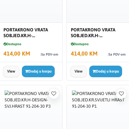
PORTAKRONO VRATA
PORTAKRONO VRATA
SOB.JED.KR.H-
SOB.JED.KR.H-
DES.SVIJETLI HRAST 91-
DES.BIJELJENI HRAST 81-
Dostupno
Dostupno
204-30
204-30
414,00 KM
414,00 KM
Sa PDV-om
Sa PDV-om
View
Dodaj u korpu
View
Dodaj u korpu