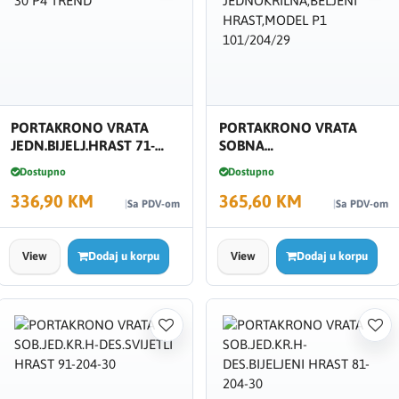
PORTAKRONO VRATA
PORTAKRONO VRATA
JEDN.BIJELJ.HRAST 71-
SOBNA
204-30 P4 TREND
JEDNOKRILNA,BELJENI
Dostupno
Dostupno
HRAST,MODEL P1
336,90 KM
101/204/29
365,60 KM
Sa PDV-om
Sa PDV-om
View
Dodaj u korpu
View
Dodaj u korpu