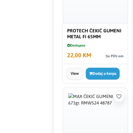
Creaton
DAEWOO
PROTECH ČEKIĆ GUMENI
METAL FI 65MM
Den Braven
Dostupno
22,00 KM
Effebi
Sa PDV-om
Eldom
View
Dodaj u korpu
Electrolux
ENGO
EuroFence
Felder