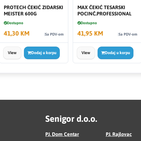
PROTECH ČEKIĆ ZIDARSKI
MAX ČEKIĆ TESARSKI
MEISTER 600G
POCINČ.PROFESSIONAL
Dostupno
Dostupno
41,30 KM
41,95 KM
Sa PDV-om
Sa PDV-om
View
Dodaj u korpu
View
Dodaj u korpu
Senigor d.o.o.
PJ. Dom Centar
PJ. Rajlovac