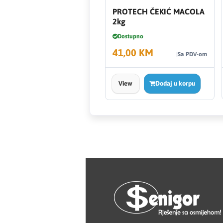
HAGER
PROTECH ČEKIĆ MACOLA
2kg
Herz
Dostupno
41,00 KM
Hidra Stil
Sa PDV-om
Hisense
View
Dodaj u korpu
IGM
Jasic
JUB
Kale
Kalori
Karbosan