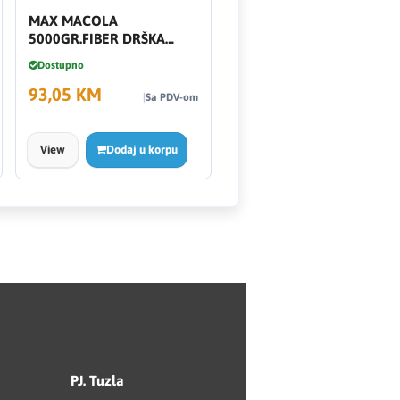
MAX MACOLA
5000GR.FIBER DRŠKA
4909
Dostupno
93,05 KM
Sa PDV-om
View
Dodaj u korpu
PJ. Tuzla