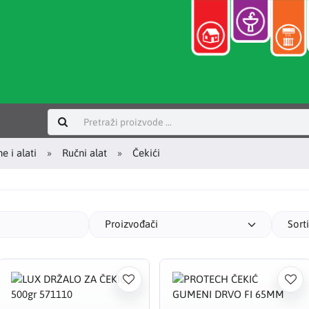
Prijavi se
e i alati
Ručni alat
Čekići
Proizvođači
Sort