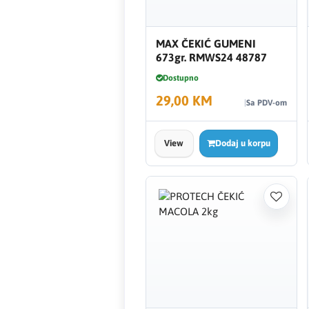
FERRO
MAX ČEKIĆ GUMENI
Firat
673gr. RMWS24 48787
Dostupno
Fischer
29,00 KM
Sa PDV-om
Geberit
View
Dodaj u korpu
Gedore Red
Geka
Gold Leon
Green Tech
Grundfos