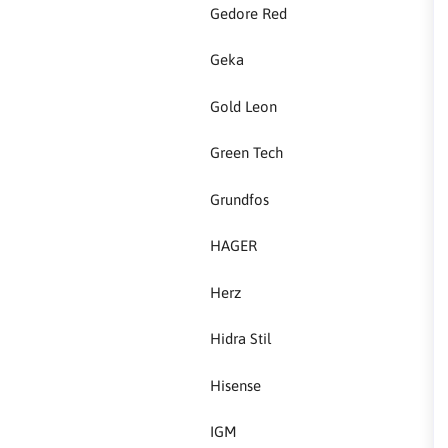
HAGER
Gedore Red
Herz
Geka
Gold Leon
Hidra Stil
Green Tech
Hisense
Grundfos
IGM
HAGER
Jasic
Herz
JUB
Hidra Stil
Kale
Hisense
Kalori
IGM
Karbosan