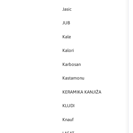
Jasic
Kastamonu
JUB
KERAMIKA KANJIŽA
Kale
Knauf
Kalori
LAFAT
Karbosan
Livarna Titan
Kastamonu
Magmaweld
KERAMIKA KANJIŽA
Makel
KLUDI
Makita
Knauf
MASS - light