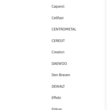
Caparol
Creaton
Cellfast
DAEWOO
CENTROMETAL
Den Braven
CERESIT
Effebi
Creaton
Eldom
DAEWOO
Electrolux
Den Braven
ENGO
DEWALT
EuroFence
Effebi
Felder
Eldom