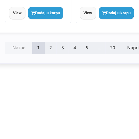
View
Dodaj u korpu
View
Dodaj u korpu
Nazad
1
2
3
4
5
...
20
Napri