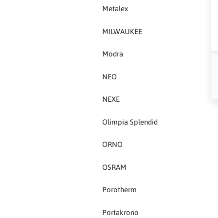
Porotherm
Metalex
Portakrono
MILWAUKEE
Protech
Modra
Rockwool
NEO
Roefix
NEXE
Olimpia Splendid
S-Tech
ORNO
SAB drain
OSRAM
Samson
Porotherm
SAMSUNG
Portakrono
Sata tools