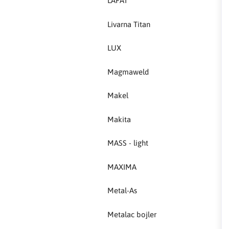
LAFAT
MAXIMA
Livarna Titan
Metal-As
LUX
Metalac bojler
Magmaweld
Metalex
Makel
MILWAUKEE
Makita
Modra
MASS - light
NEO
MAXIMA
NEXE
Metal-As
Olimpia Splendid
Metalac bojler