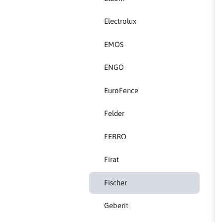
FERRO
Electrolux
Firat
EMOS
Fischer
ENGO
Geberit
EuroFence
Gedore Red
Felder
Geka
FERRO
Gold Leon
Firat
Green Tech
Fischer
Grundfos
Geberit