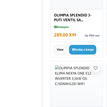
FERRO
OLIMPIA SPLENDID 3-
Firat
PUTI VENTIL SA
TERMOELEKTRIČNIM
Dostupno
AKTUATOROM B0834
Fischer
289,00 KM
Sa PDV-om
Geberit
View
Dodaj u korpu
Gedore Red
Geka
Gold Leon
Green Tech
Grundfos