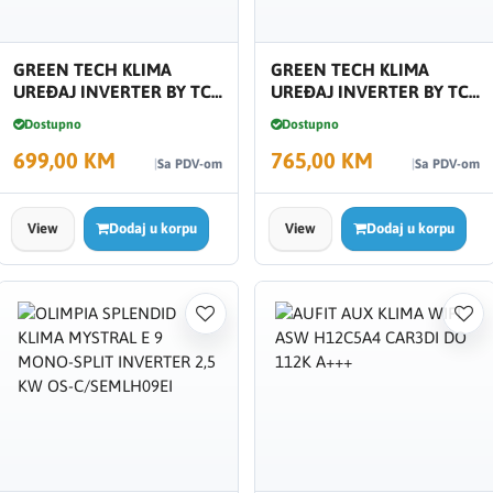
GREEN TECH KLIMA
GREEN TECH KLIMA
UREĐAJ INVERTER BY TCL
UREĐAJ INVERTER BY TCL
12000BTU R32, BIJELA 12-
12000BTU R32 WiFi/TUYA
Dostupno
Dostupno
IN51
app CRNA
699,00 KM
765,00 KM
Sa PDV-om
Sa PDV-om
View
Dodaj u korpu
View
Dodaj u korpu