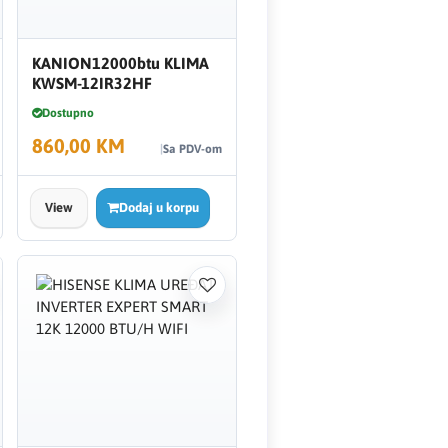
KANION12000btu KLIMA
KWSM-12IR32HF
Dostupno
860,00 KM
Sa PDV-om
View
Dodaj u korpu