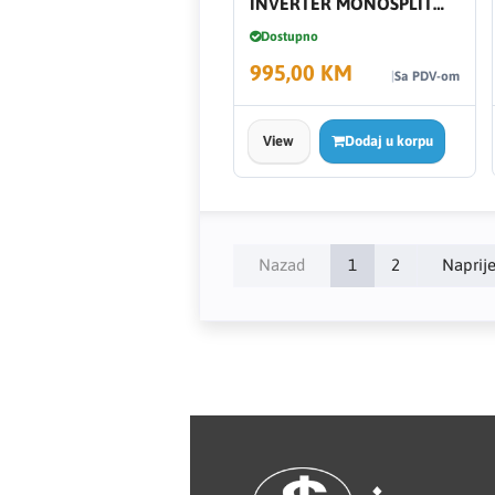
INVERTER MONOSPLIT
AR09TXHQASINEU/XEU
Dostupno
2,5 KW AR35
Kastamonu
995,00 KM
Sa PDV-om
KERAMIKA KANJIŽA
View
Dodaj u korpu
Knauf
LAFAT
Livarna Titan
Nazad
1
2
Naprij
Magmaweld
Makel
Makita
MASS - light