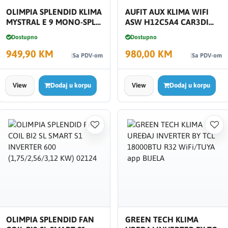
OLIMPIA SPLENDID KLIMA
AUFIT AUX KLIMA WIFI
MYSTRAL E 9 MONO-SPLIT
ASW H12C5A4 CAR3DI
INVERTER 2,5 KW OS-
DO 112K A+++
Dostupno
Dostupno
C/SEMLH09EI
949,90 KM
980,00 KM
Sa PDV-om
Sa PDV-om
View
Dodaj u korpu
View
Dodaj u korpu
OLIMPIA SPLENDID FAN
GREEN TECH KLIMA