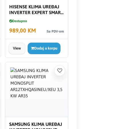
HISENSE KLIMA UREĐAJ
INVERTER EXPERT SMART
12K 12000 BTU/H WIFI
Dostupno
989,00 KM
Sa PDV-om
View
Dodaj u korpu
SAMSUNG KLIMA UREĐAJ