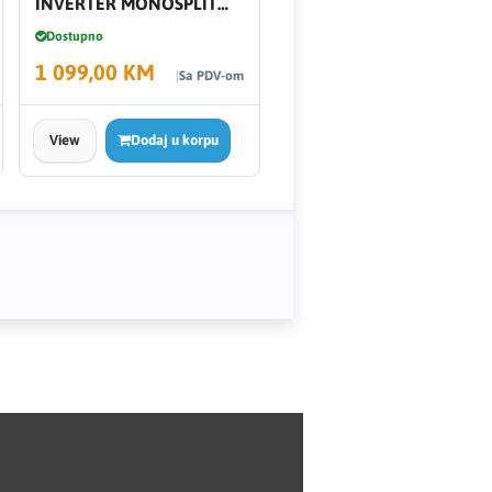
INVERTER MONOSPLIT
AR12TXHQASINEU/XEU
Dostupno
3,5 KW AR35
1 099,00 KM
Sa PDV-om
View
Dodaj u korpu