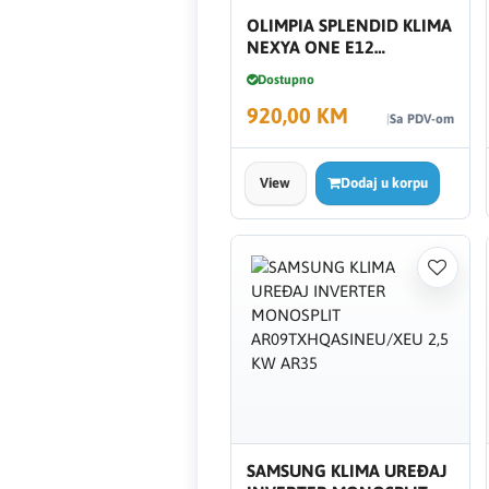
HAGER
OLIMPIA SPLENDID KLIMA
NEXYA ONE E12
Herz
INVERTER 3,5kW OS-
Dostupno
C/SENXH12EI WIFI
920,00 KM
Hidra Stil
Sa PDV-om
Hisense
View
Dodaj u korpu
IGM
Jasic
JUB
Kale
Kalori
SAMSUNG KLIMA UREĐAJ
Karbosan