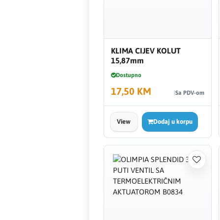
Creaton
DAEWOO
KLIMA CIJEV KOLUT
15,87mm
Den Braven
Dostupno
17,50 KM
Effebi
Sa PDV-om
Eldom
View
Dodaj u korpu
Electrolux
ENGO
EuroFence
Felder