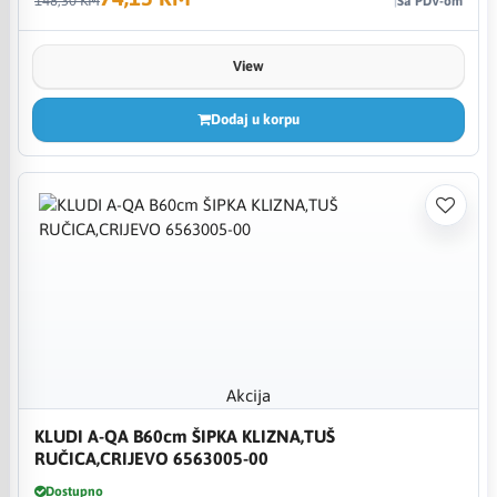
148,30 KM
Sa PDV-om
View
Dodaj u korpu
Akcija
KLUDI A-QA B60cm ŠIPKA KLIZNA,TUŠ
RUČICA,CRIJEVO 6563005-00
Dostupno