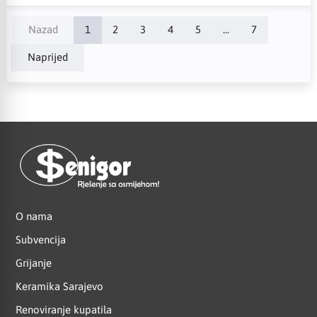
Nazad
1
2
3
4
5
...
7
Naprijed
O nama
Subvencija
Grijanje
Keramika Sarajevo
Renoviranje kupatila