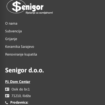
O nama
Subvencija
Grijanje
Keramika Sarajevo
Renoviranje kupatila
Senigor d.o.o.
PJ. Dom Centar
Osik do br.1
71210, Ilidža
Prodavnica: