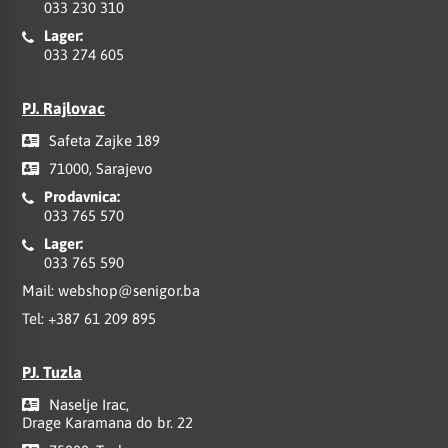
033 230 310
Lager:
033 274 605
PJ. Rajlovac
Safeta Zajke 189
71000, Sarajevo
Prodavnica:
033 765 570
Lager:
033 765 590
Mail:
webshop@senigor.ba
Tel:
+387 61 209 895
PJ. Tuzla
Naselje Irac,
Drage Karamana do br. 22