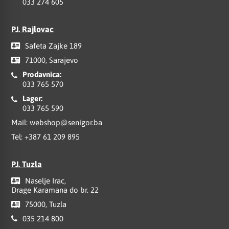
033 274 605
PJ. Rajlovac
Safeta Zajke 189
71000, Sarajevo
Prodavnica:
033 765 570
Lager:
033 765 590
Mail:
webshop@senigor.ba
Tel:
+387 61 209 895
PJ. Tuzla
Naselje Irac,
Drage Karamana do br. 22
75000, Tuzla
035 214 800