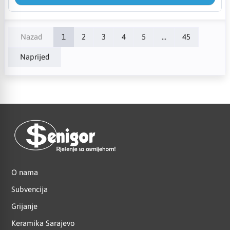
Nazad
1
2
3
4
5
...
45
Naprijed
O nama
Subvencija
Grijanje
Keramika Sarajevo