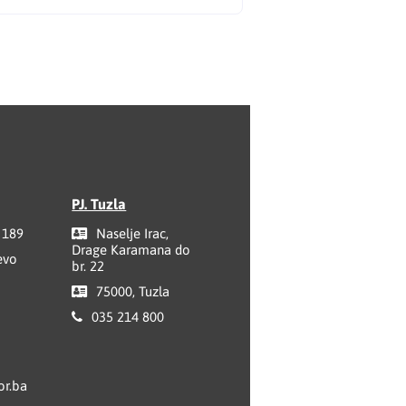
PJ. Tuzla
 189
Naselje Irac,
Drage Karamana do
evo
br. 22
75000, Tuzla
035 214 800
r.ba