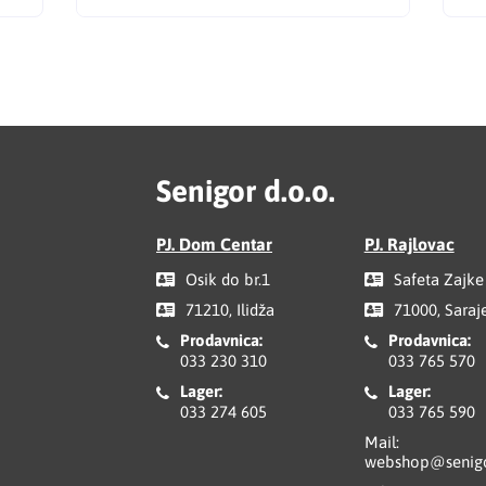
Senigor d.o.o.
PJ. Dom Centar
PJ. Rajlovac
Osik do br.1
Safeta Zajke
71210, Ilidža
71000, Saraj
Prodavnica:
Prodavnica:
033 230 310
033 765 570
Lager:
Lager:
033 274 605
033 765 590
Mail:
webshop@senigo