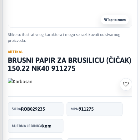
Tap to zoom
Slike su ilustrativnog karaktera i mogu se razlikovati od stvarnog
proizvoda.
ARTIKAL
BRUSNI PAPIR ZA BRUSILICU (ČIČAK)
150.22 NK40 911275
ROB029235
911275
ŠIFRA
MPN
kom
MJERNA JEDINICA