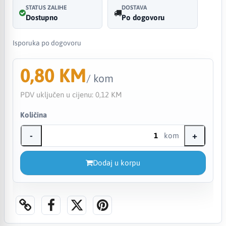
STATUS ZALIHE
DOSTAVA
Dostupno
Po dogovoru
Isporuka po dogovoru
0,80 KM
/ kom
PDV uključen u cijenu:
0,12 KM
Količina
-
+
kom
Dodaj u korpu