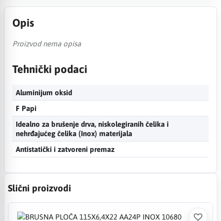
Opis
Proizvod nema opisa
Tehnički podaci
Aluminijum oksid
F Papi
Idealno za brušenje drva, niskolegiranih čelika i
nehrđajućeg čelika (Inox) materijala
Antistatički i zatvoreni premaz
Slični proizvodi