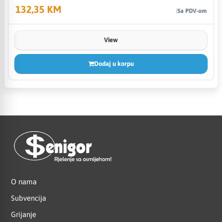
132,35 KM
Sa PDV-om
View
Dodaj u korpu
O nama
Subvencija
Grijanje