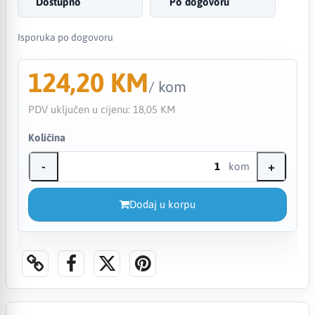
Dostupno
Po dogovoru
Isporuka po dogovoru
124,20 KM
/ kom
PDV uključen u cijenu:
18,05 KM
Količina
-
+
kom
Dodaj u korpu