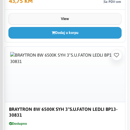
43,75 KM
Sa PDV-om
View
Dodaj u korpu
BRAYTRON 8W 6500K SYH 3"S.U.FATON LEDLI BP13-
30831
Dostupno