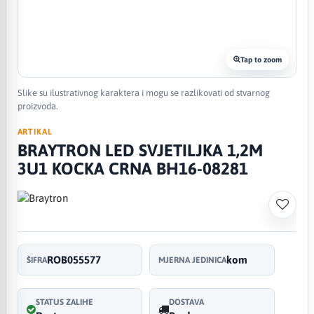
Tap to zoom
Slike su ilustrativnog karaktera i mogu se razlikovati od stvarnog
proizvoda.
ARTIKAL
BRAYTRON LED SVJETILJKA 1,2M
3U1 KOCKA CRNA BH16-08281
ROB055577
kom
ŠIFRA
MJERNA JEDINICA
STATUS ZALIHE
DOSTAVA