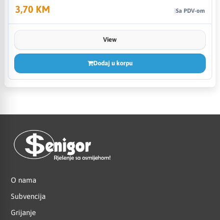
3,70 KM
Sa PDV-om
View
Dodaj u korpu
O nama
Subvencija
Grijanje