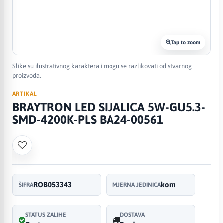
Tap to zoom
Slike su ilustrativnog karaktera i mogu se razlikovati od stvarnog
proizvoda.
ARTIKAL
BRAYTRON LED SIJALICA 5W-GU5.3-
SMD-4200K-PLS BA24-00561
ROB053343
kom
ŠIFRA
MJERNA JEDINICA
STATUS ZALIHE
DOSTAVA