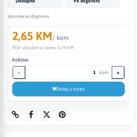
Dostupno
Po dogovoru
Isporuka po dogovoru
2,65 KM
/ kom
PDV uključen u cijenu:
0,39 KM
Količina
-
+
kom
Dodaj u korpu