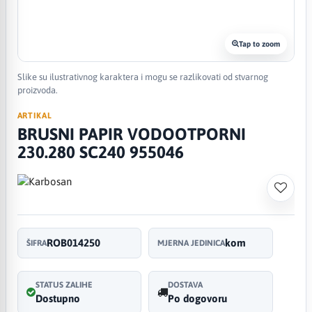
Tap to zoom
Slike su ilustrativnog karaktera i mogu se razlikovati od stvarnog
proizvoda.
ARTIKAL
BRUSNI PAPIR VODOOTPORNI
230.280 SC240 955046
ROB014250
kom
ŠIFRA
MJERNA JEDINICA
STATUS ZALIHE
DOSTAVA
Dostupno
Po dogovoru