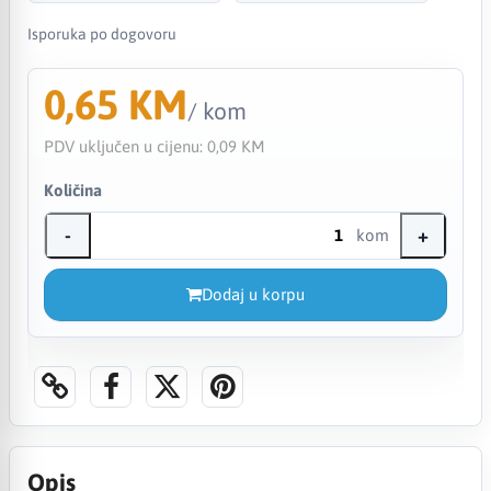
Isporuka po dogovoru
0,65 KM
/ kom
PDV uključen u cijenu:
0,09 KM
Količina
-
+
kom
Dodaj u korpu
Opis