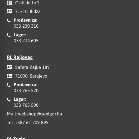
Osik do br.1
71210, Ilidža
Prodavnica:
033 230 310
Lager:
033 274 605
PJ. Rajlovac
Safeta Zajke 189
71000, Sarajevo
Prodavnica:
033 765 570
Lager:
033 765 590
Mail:
webshop@senigor.ba
Tel:
+387 61 209 895