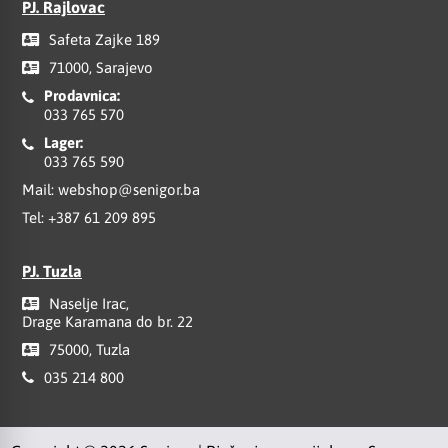
PJ. Rajlovac
Safeta Zajke 189
71000, Sarajevo
Prodavnica:
033 765 570
Lager:
033 765 590
Mail:
webshop@senigor.ba
Tel:
+387 61 209 895
PJ. Tuzla
Naselje Irac,
Drage Karamana do br. 22
75000, Tuzla
035 214 800