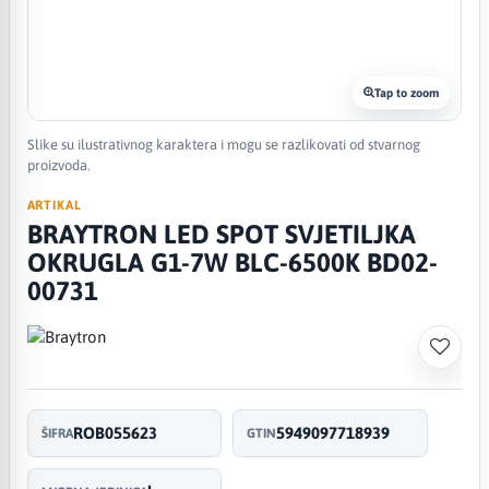
Tap to zoom
Slike su ilustrativnog karaktera i mogu se razlikovati od stvarnog
proizvoda.
ARTIKAL
BRAYTRON LED SPOT SVJETILJKA
OKRUGLA G1-7W BLC-6500K BD02-
00731
ROB055623
5949097718939
ŠIFRA
GTIN