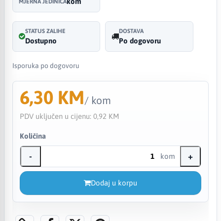
kom
MJERNA JEDINICA
STATUS ZALIHE
DOSTAVA
Dostupno
Po dogovoru
Isporuka po dogovoru
6,30 KM
/ kom
PDV uključen u cijenu:
0,92 KM
Količina
-
+
kom
Dodaj u korpu