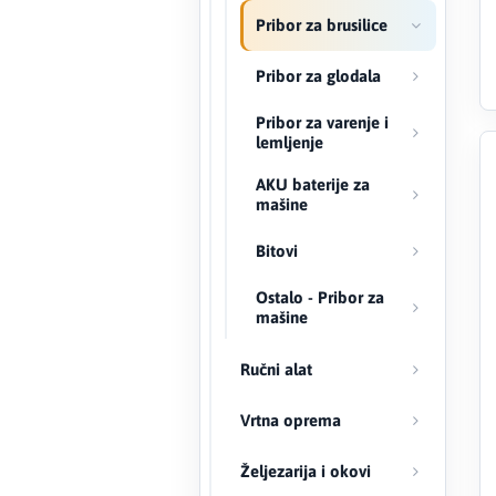
Pribor za brusilice
Creaton
Pribor za glodala
DAEWOO
Pribor za varenje i
lemljenje
Den Braven
AKU baterije za
mašine
Effebi
Bitovi
Eldom
Ostalo - Pribor za
Electrolux
mašine
ENGO
Ručni alat
EuroFence
Vrtna oprema
Željezarija i okovi
Felder