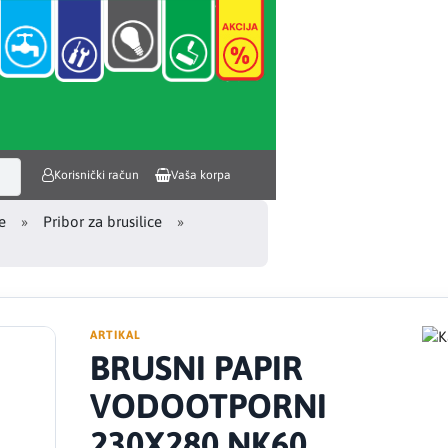
Korisnički račun
Vaša korpa
e
Pribor za brusilice
ARTIKAL
BRUSNI PAPIR
VODOOTPORNI
230X280 NK60