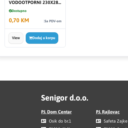
VODOOTPORNI 230X280
SC150 55043
Dostupno
0,70 KM
Sa PDV-om
View
Dodaj u korpu
Senigor d.o.o.
PJ. Dom Centar
PJ. Rajlovac
Osik do br.1
Safeta Zajke