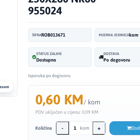
955024
ROB013671
kom
ŠIFRA
MJERNA JEDINICA
STATUS ZALIHE
DOSTAVA
Dostupno
Po dogovoru
Isporuka po dogovoru
 zoom
0,60 KM
/ kom
PDV uključen u cijenu:
0,09 KM
-
+
Količina
kom
Dod