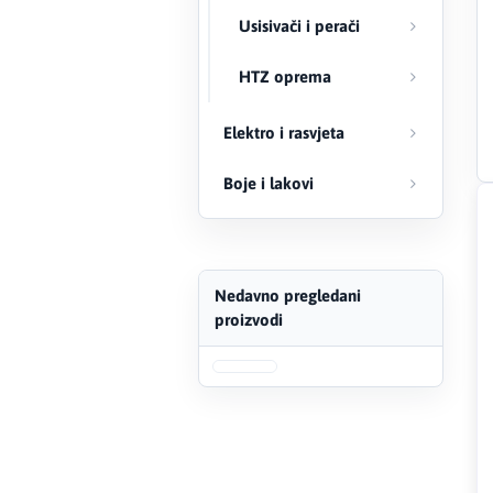
Usisivači i perači
FERRO
HTZ oprema
Firat
Elektro i rasvjeta
Fischer
Boje i lakovi
Geberit
Gedore Red
Geka
Nedavno pregledani
proizvodi
Gold Leon
Green Tech
Grundfos