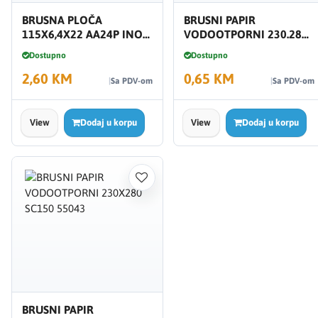
BRUSNA PLOČA
BRUSNI PAPIR
115X6,4X22 AA24P INOX
VODOOTPORNI 230.280
10680
SC240 955046
Dostupno
Dostupno
2,60 KM
0,65 KM
Sa PDV-om
Sa PDV-om
View
Dodaj u korpu
View
Dodaj u korpu
BRUSNI PAPIR