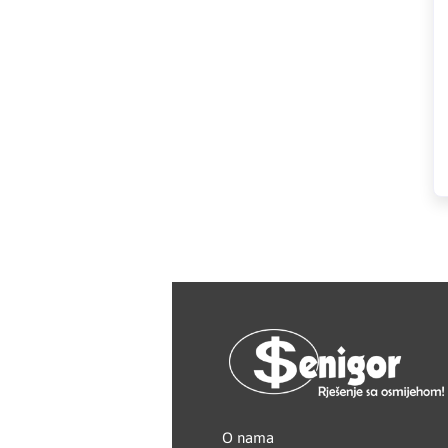
Kastamonu
KERAMIKA KANJIŽA
Knauf
LAFAT
Livarna Titan
Magmaweld
Makel
Makita
MASS - light
O nama