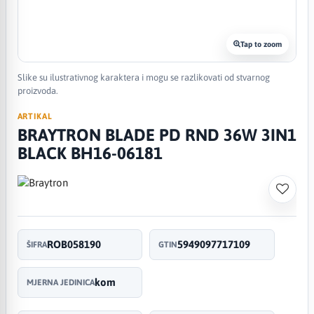
Tap to zoom
Slike su ilustrativnog karaktera i mogu se razlikovati od stvarnog
proizvoda.
ARTIKAL
BRAYTRON BLADE PD RND 36W 3IN1
BLACK BH16-06181
ROB058190
5949097717109
ŠIFRA
GTIN
kom
MJERNA JEDINICA