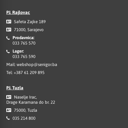
PJ. Rajlovac
Safeta Zajke 189
71000, Sarajevo
Prodavnica:
033 765 570
Lager:
033 765 590
Mail:
webshop@senigor.ba
Tel:
+387 61 209 895
PJ. Tuzla
Naselje Irac,
Drage Karamana do br. 22
75000, Tuzla
035 214 800