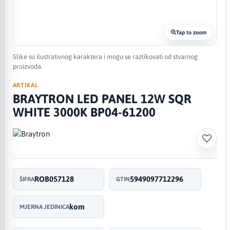
Tap to zoom
Slike su ilustrativnog karaktera i mogu se razlikovati od stvarnog
proizvoda.
ARTIKAL
BRAYTRON LED PANEL 12W SQR
WHITE 3000K BP04-61200
ROB057128
5949097712296
ŠIFRA
GTIN
kom
MJERNA JEDINICA